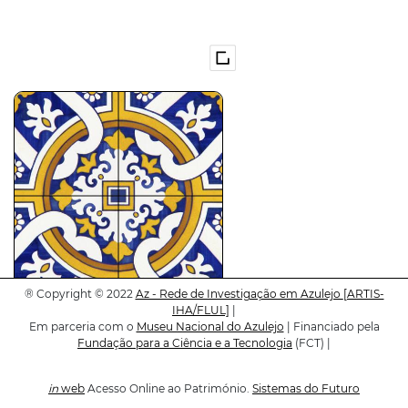
®
Copyright © 2022
Az - Rede de Investigação em Azulejo
[ARTIS-
IHA/FLUL]
|
P-20-00062
Em parceria com o
Museu Nacional do Azulejo
| Financiado pela
2x2/1
Fundação para a Ciência e a Tecnologia
(FCT) |
in
web
Acesso Online ao Património.
Sistemas do Futuro