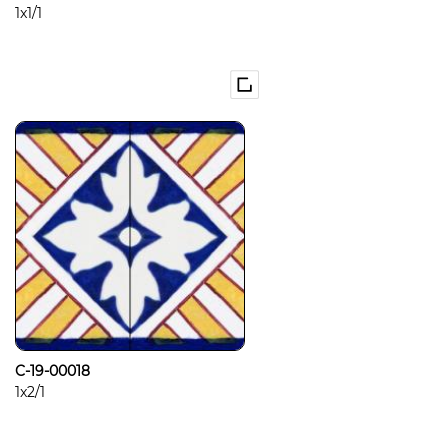
1x1/1
C-19-00018
1x2/1