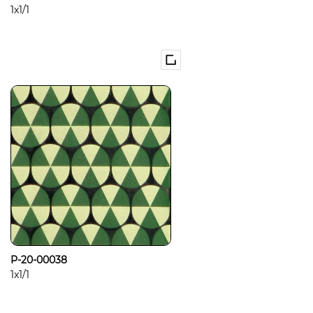
1x1/1
P-20-00038
1x1/1