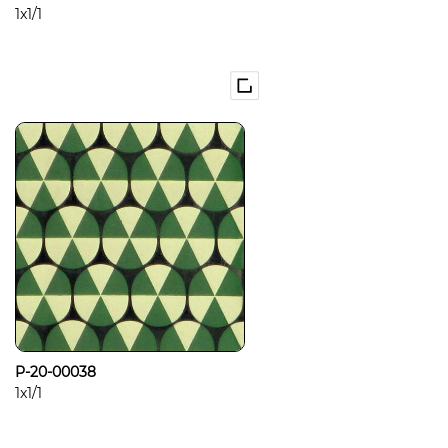
1x1/1
P-20-00038
1x1/1