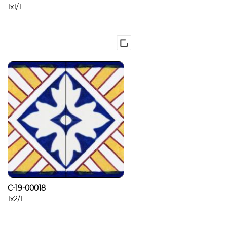
1x1/1
C-19-00018
1x2/1