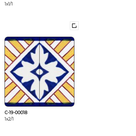
1x1/1
C-19-00018
1x2/1