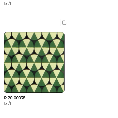
1x1/1
P-20-00038
1x1/1