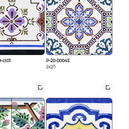
-ct01
P-20-00043
2x2/1