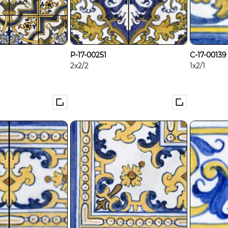
P-17-00251
C-17-00139
2x2/2
1x2/1