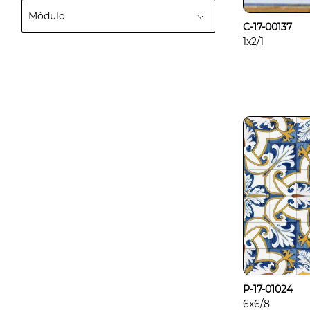
Módulo
C-17-00137
1x2/1
P-17-01024
6x6/8