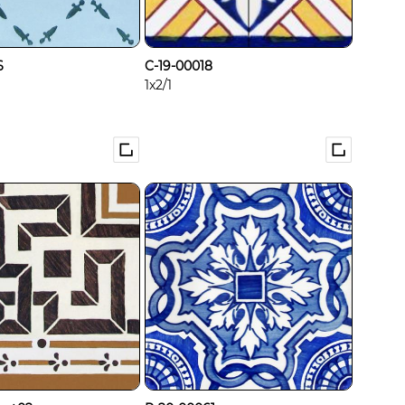
6
C-19-00018
1x2/1