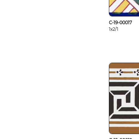
C-19-00017
1x2/1