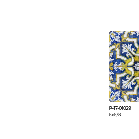
P-17-01029
6x6/8