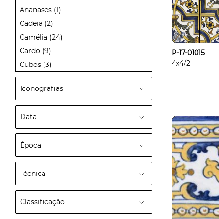
Ananases
(1)
Cadeia
(2)
Camélia
(24)
Cardo
(9)
P-17-01015
4x4/2
Cubos
(3)
Iconografias
Data
Época
Técnica
Classificação