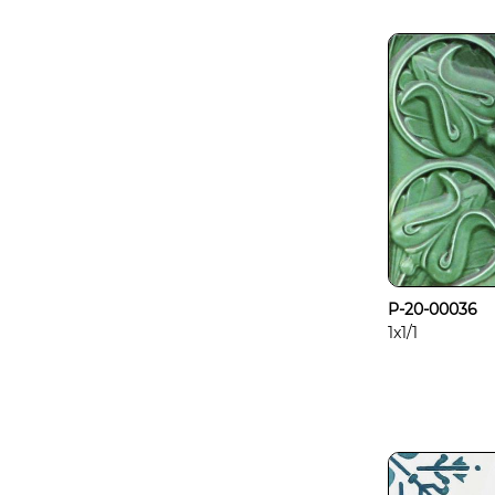
P-20-00036
1x1/1