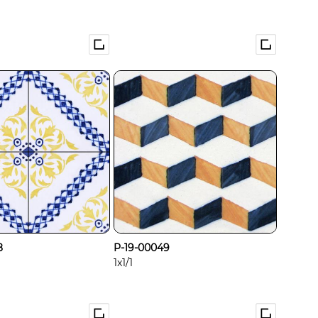
8
P-19-00049
1x1/1