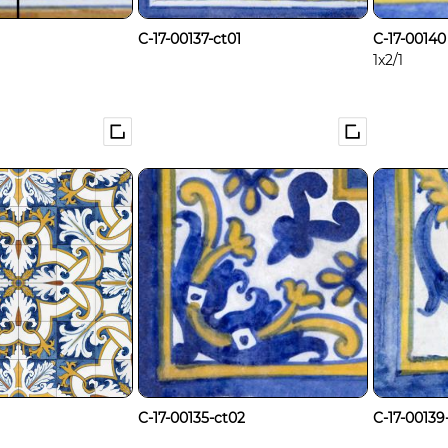
C-17-00137-ct01
C-17-00140
1x2/1
C-17-00135-ct02
C-17-00139