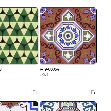
8
P-19-00054
2x2/1