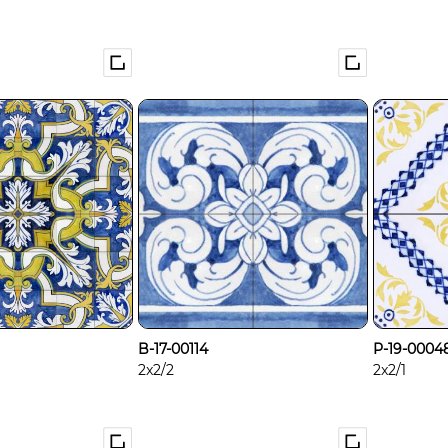
B-17-00114
P-19-0004
2x2/2
2x2/1