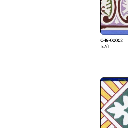
C-19-00002
1x2/1