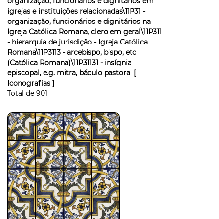
organização, funcionários e dignitários em
igrejas e instituições relacionadas\11P31 -
organização, funcionários e dignitários na
Igreja Católica Romana, clero em geral\11P311
- hierarquia de jurisdição - Igreja Católica
Romana\11P3113 - arcebispo, bispo, etc
(Católica Romana)\11P31131 - insígnia
episcopal, e.g. mitra, báculo pastoral
[
Iconografias ]
Total de
901