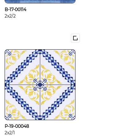
B-17-00114
2x2/2
P-19-00048
2x2/1