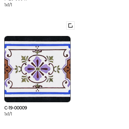
1x1/1
C-19-00009
1x1/1