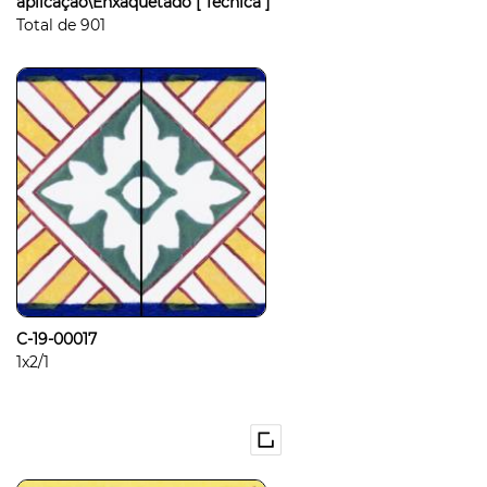
aplicação\Enxaquetado
[ Técnica ]
Total de
901
C-19-00017
1x2/1