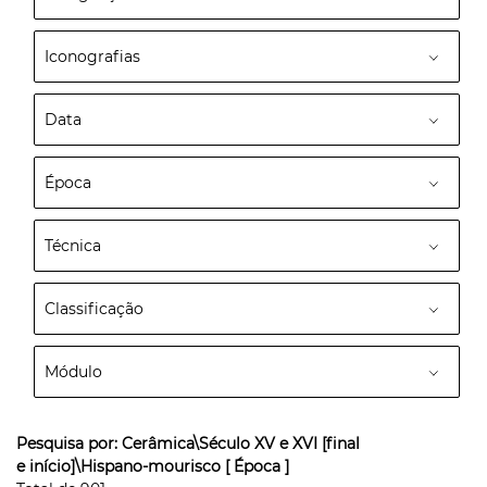
Iconografias
Data
Época
Técnica
Classificação
Módulo
Pesquisa por:
Cerâmica\Século XV e XVI [final
e início]\Hispano-mourisco
[ Época ]