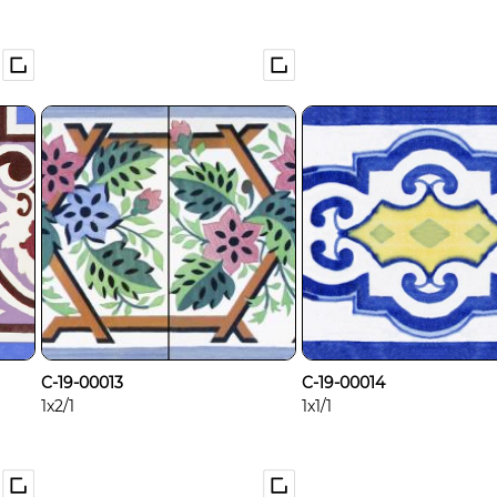
C-19-00013
C-19-00014
1x2/1
1x1/1