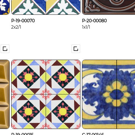
P-19-00070
P-20-00080
2x2/1
1x1/1
P-19-00015
C-17-00146