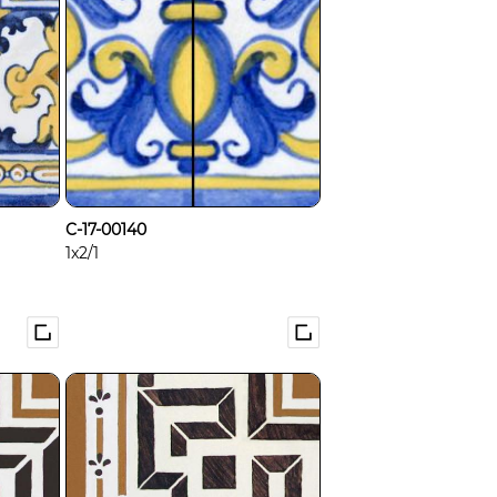
C-17-00140
1x2/1