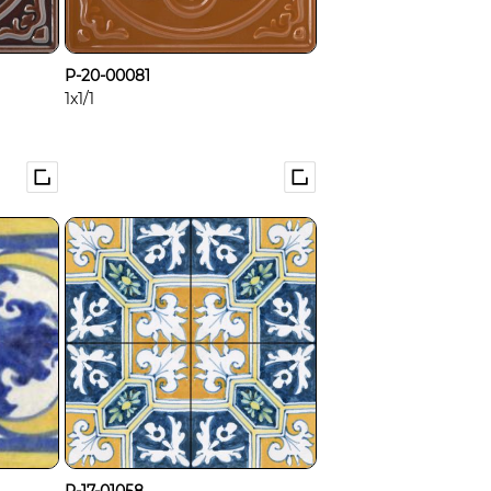
P-20-00081
1x1/1
P-17-01058