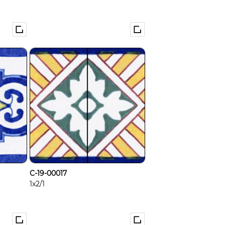
C-19-00017
1x2/1