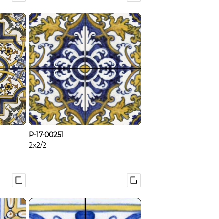
P-17-00251
2x2/2