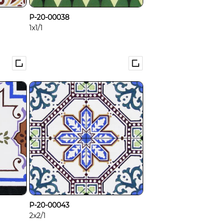
P-20-00038
1x1/1
P-20-00043
2x2/1