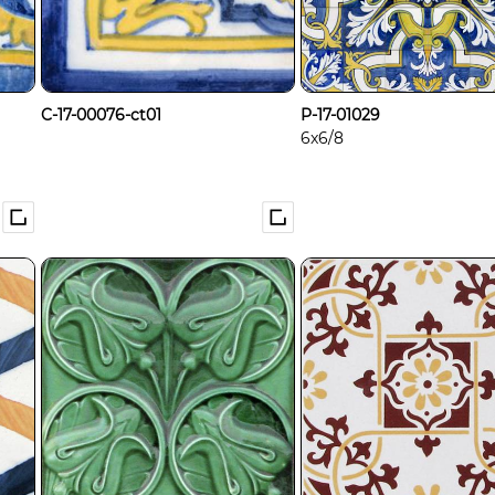
C-17-00076-ct01
P-17-01029
6x6/8