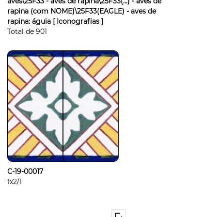
aves\25F33 - aves de rapina\25F33(...) - aves de
rapina (com NOME)\25F33(EAGLE) - aves de
rapina: águia
[ Iconografias ]
Total de
901
C-19-00017
1x2/1