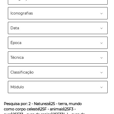
Iconografias
Data
Época
Técnica
Classificação
Módulo
Pesquisa por:
2 - Natureza\25 - terra, mundo
como corpo celeste\25F - animais\25F3 -