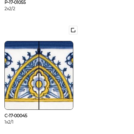
P-17-01055
2x2/2
C-17-00045
1x2/1