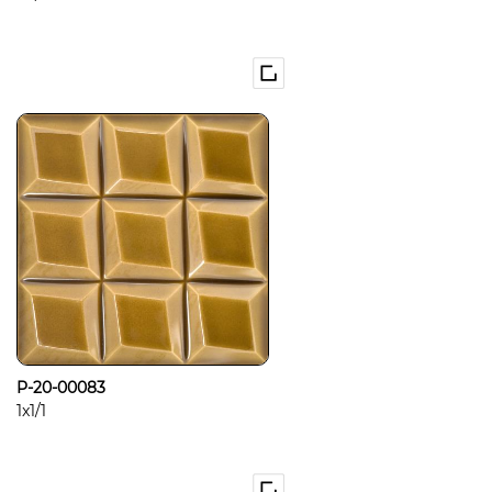
P-20-00083
1x1/1