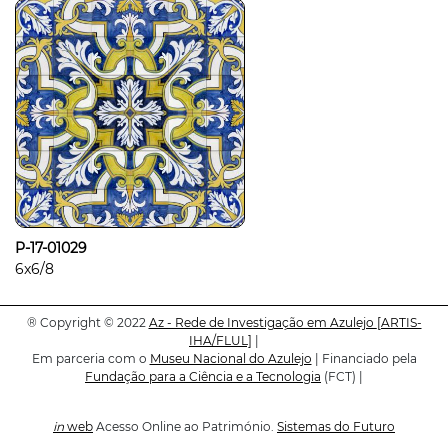
P-17-01029
6x6/8
®
Copyright © 2022
Az - Rede de Investigação em Azulejo
[ARTIS-
IHA/FLUL]
|
Em parceria com o
Museu Nacional do Azulejo
| Financiado pela
Fundação para a Ciência e a Tecnologia
(FCT) |
in
web
Acesso Online ao Património.
Sistemas do Futuro