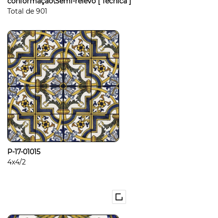
conformação\Semi-relevo
[ Técnica ]
Total de
901
P-17-01015
4x4/2