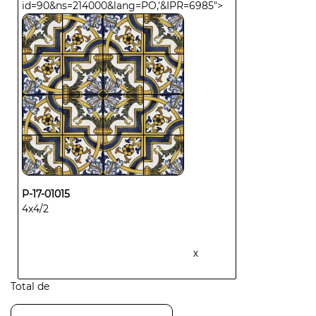
id=90&ns=214000&lang=PO,'&IPR=6985">
P-17-01015
4x4/2
X
Total de