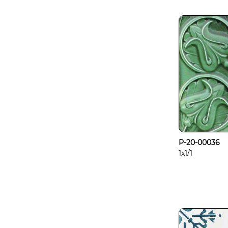
P-20-00036
1x1/1