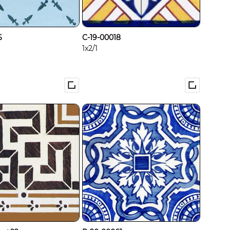
6
C-19-00018
1x2/1