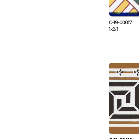
C-19-00017
1x2/1