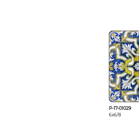
P-17-01029
6x6/8