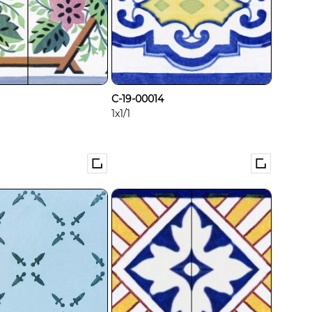
C-19-00014
1x1/1