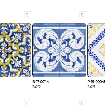
B-17-00114
P-19-0004
2x2/2
2x2/1