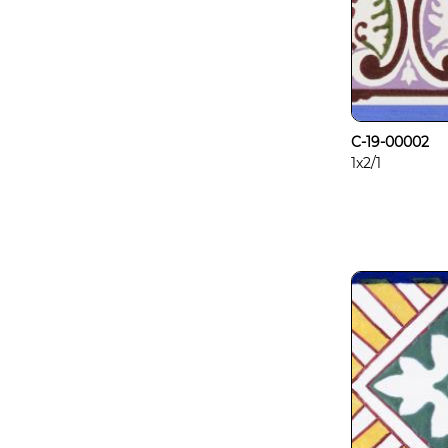
C-19-00002
1x2/1