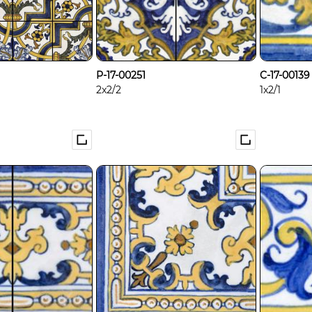
P-17-00251
C-17-00139
2x2/2
1x2/1