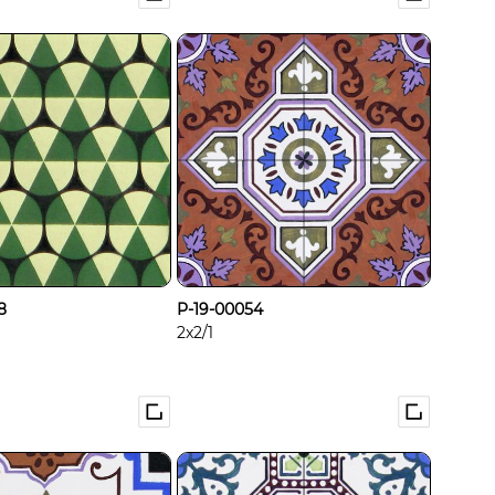
8
P-19-00054
2x2/1