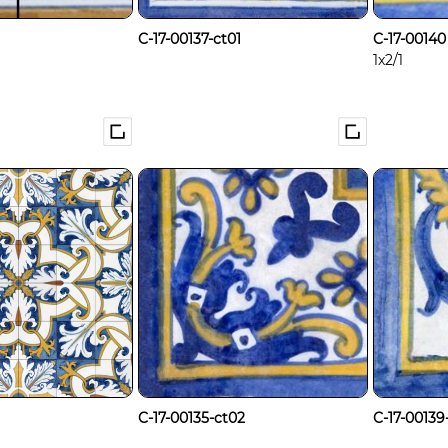
C-17-00137-ct01
C-17-00140
1x2/1
C-17-00135-ct02
C-17-00139