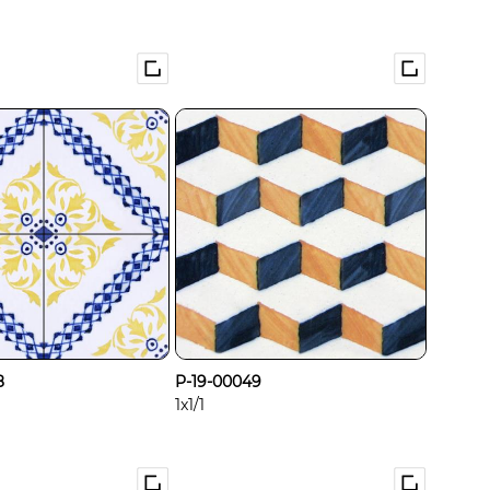
8
P-19-00049
1x1/1