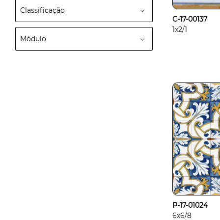
Classificação
C-17-00137
1x2/1
Módulo
P-17-01024
6x6/8