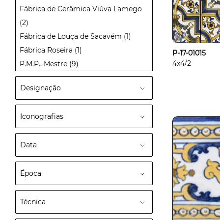
Fábrica de Cerâmica Viúva Lamego
(2)
Fábrica de Louça de Sacavém
(1)
Fábrica Roseira
(1)
P-17-01015
4x4/2
P.M.P., Mestre
(9)
Designação
Iconografias
Data
Época
Técnica