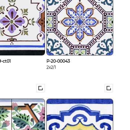
-ct01
P-20-00043
2x2/1