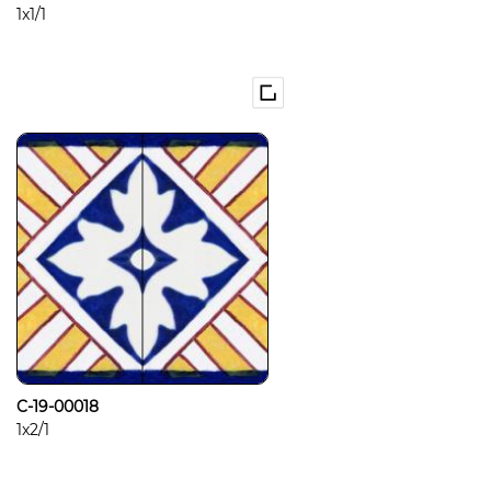
1x1/1
C-19-00018
1x2/1