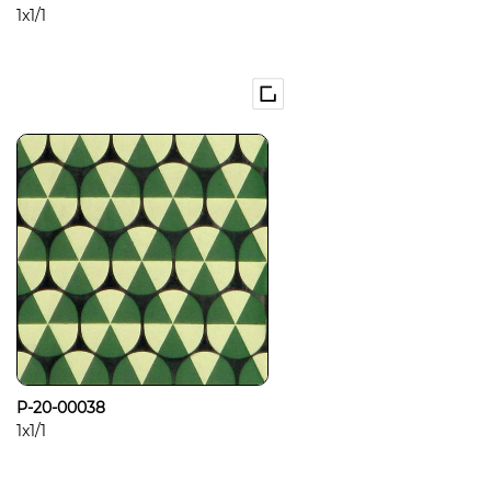
1x1/1
P-20-00038
1x1/1