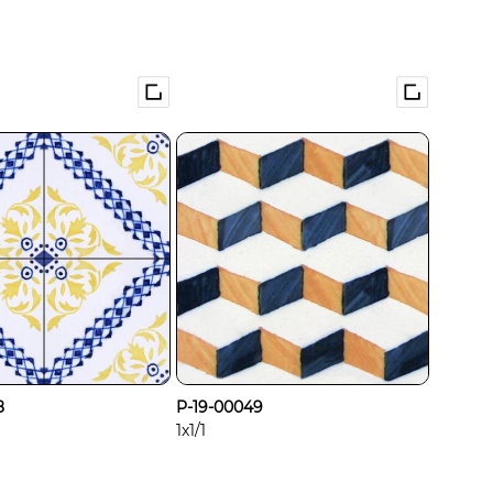
8
P-19-00049
1x1/1