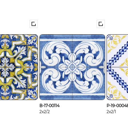
B-17-00114
P-19-0004
2x2/2
2x2/1