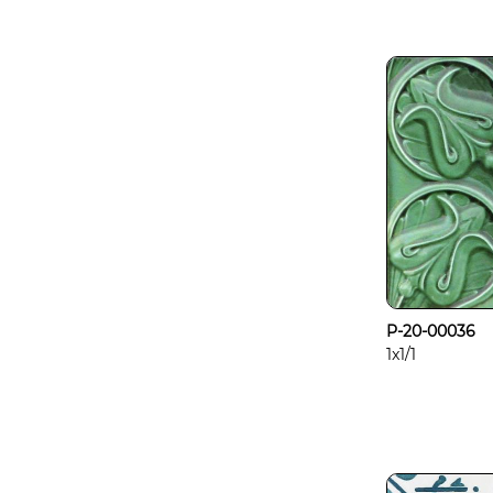
P-20-00036
1x1/1