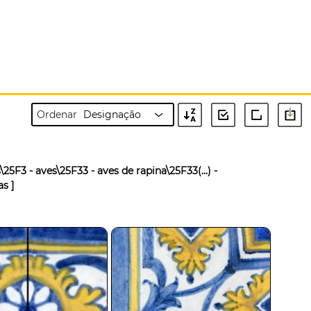
Ordenar
5F3 - aves\25F33 - aves de rapina\25F33(...) -
as ]