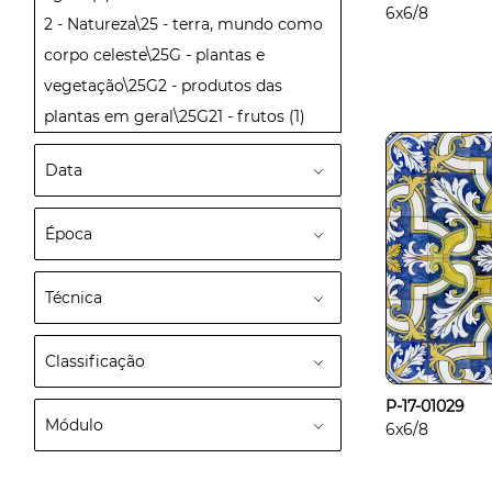
6x6/8
2 - Natureza\25 - terra, mundo como
corpo celeste\25G - plantas e
vegetação\25G2 - produtos das
plantas em geral\25G21 - frutos
(1)
Data
Época
Técnica
Classificação
P-17-01029
Módulo
6x6/8