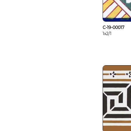
C-19-00017
1x2/1