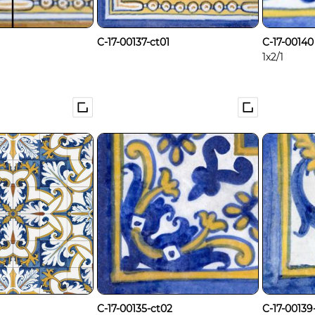
C-17-00137-ct01
C-17-00140
1x2/1
C-17-00135-ct02
C-17-00139