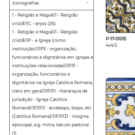
Iconografias
1 - Religião e Magia\11 - Religião
cristã\11G - anjos
(26)
1 - Religião e Magia\11 - Religião
P-17-01015
cristã\11P - a Igreja (como
4x4/2
instituição)\11P3 - organização,
funcionários e dignitários em igrejas e
instituições relacionadas\11P31 -
organização, funcionários e
dignitários na Igreja Católica Romana,
clero em geral\11P311 - hierarquia de
jurisdição - Igreja Católica
Romana\11P3113 - arcebispo, bispo, etc
(Católica Romana)\11P31131 - insígnia
episcopal, e.g. mitra, báculo pastoral
(1)