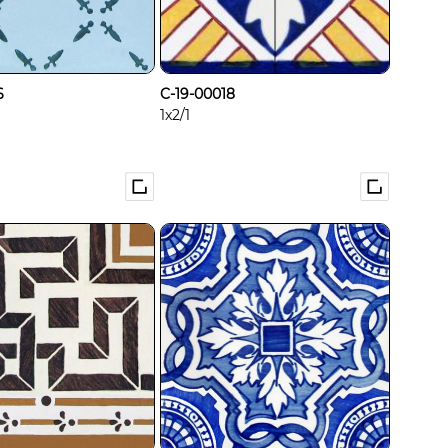
6
C-19-00018
1x2/1