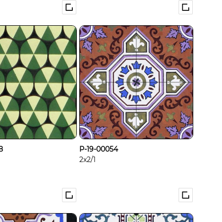
8
P-19-00054
2x2/1