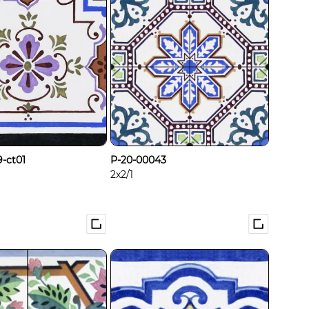
-ct01
P-20-00043
2x2/1