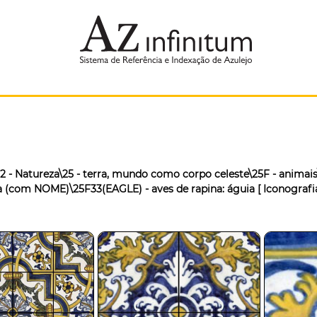
2 - Natureza\25 - terra, mundo como corpo celeste\25F - animais\2
a (com NOME)\25F33(EAGLE) - aves de rapina: águia
[ Iconografi