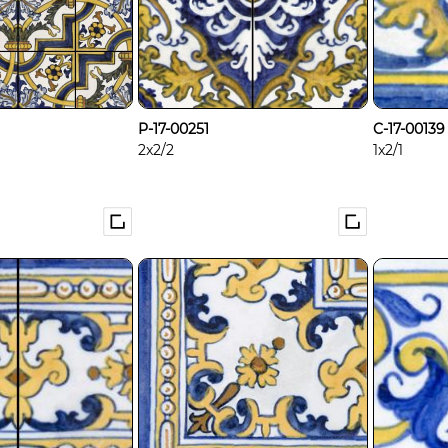
P-17-00251
C-17-00139
2x2/2
1x2/1