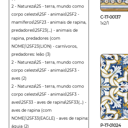
2 - Natureza\25 - terra, mundo como
corpo celeste\25F - animais\25F2 -
C-17-00137
mamíferos\25F23 - animais de rapina,
1x2/1
predadores\25F23(...) - animais de
rapina, predadores (com
NOME)\25F23(LION) - carnívoros,
predadores: leão
(3)
2 - Natureza\25 - terra, mundo como
corpo celeste\25F - animais\25F3 -
aves
(2)
2 - Natureza\25 - terra, mundo como
corpo celeste\25F - animais\25F3 -
aves\25F33 - aves de rapina\25F33(...) -
aves de rapina (com
NOME)\25F33(EAGLE) - aves de rapina:
P-17-01024
águia
(2)