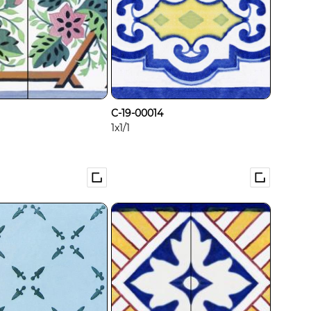
C-19-00014
1x1/1