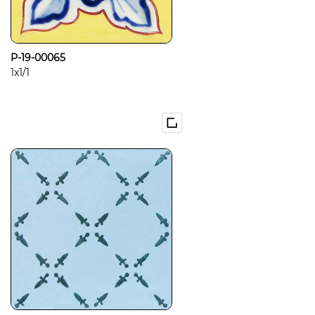
P-19-00065
1x1/1