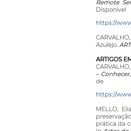
Remote Sen
D
https://www
CARVALHO, R
Azulejo.
ARTI
ARTIGOS E
CARVALHO, R
– Conhecer,
de L
https://www
MELLO, Eli
preservação
prática da c
In
Actas do 