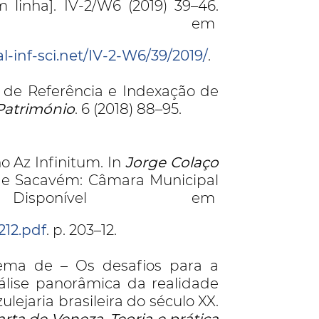
 linha]. IV-2/W6 (2019) 39–46.
el em
inf-sci.net/IV-2-W6/39/2019/
.
 de Referência e Indexação de
 Património
. 6 (2018) 88–95.
o Az Infinitum. In
Jorge Colaço
de Sacavém: Câmara Municipal
sponível em
212.pdf
. p. 203–12.
lema de – Os desafios para a
álise panorâmica da realidade
lejaria brasileira do século XX.
rta de Veneza. Teoria e prática