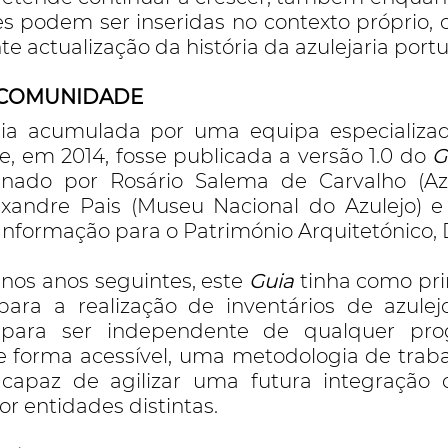
es podem ser inseridas no contexto próprio, 
e actualização da história da azulejaria port
 A COMUNIDADE
cia acumulada por uma equipa especializ
e, em 2014, fosse publicada a versão 1.0 do
G
enado por Rosário Salema de Carvalho (A
lexandre Pais (Museu Nacional do Azulejo) 
Informação para o Património Arquitetónico,
 nos anos seguintes, este
Guia
tinha como prin
para a realização de inventários de azulej
 para ser independente de qualquer pro
e forma acessível, uma metodologia de tra
 capaz de agilizar uma futura integração o
or entidades distintas.