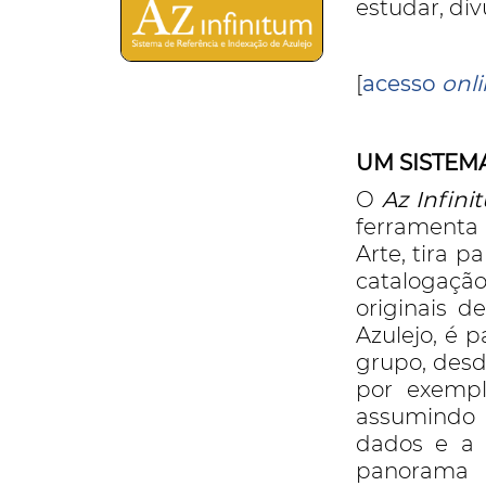
estudar, div
[
acesso
onl
UM SISTEM
O
Az Infini
ferramenta
Arte, tira 
catalogação
originais d
Azulejo, é 
grupo, desd
por exempl
assumindo 
dados e a 
panorama a