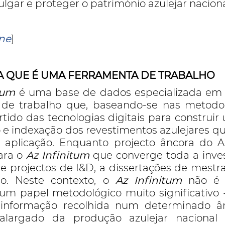
ulgar e proteger o património azulejar naciona
ine
]
A QUE É UMA FERRAMENTA DE TRABALHO
tum
é uma base de dados especializada em 
 de trabalho que, baseando-se nas metodol
partido das tecnologias digitais para constr
 e indexação dos revestimentos azulejares qu
e aplicação. Enquanto projecto âncora do 
para o
Az Infinitum
que converge toda a inves
e projectos de I&D, a dissertações de mest
o. Neste contexto, o
Az Infinitum
não é 
um papel metodológico muito significativo
informação recolhida num determinado âm
largado da produção azulejar nacional 