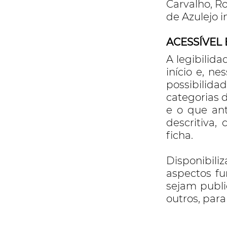
Carvalho, Ro
de Azulejo in
ACESSÍVEL 
A legibilid
início e, n
possibilida
categorias 
e o que an
descritiva,
ficha.
Disponibili
aspectos f
sejam publi
outros, para 