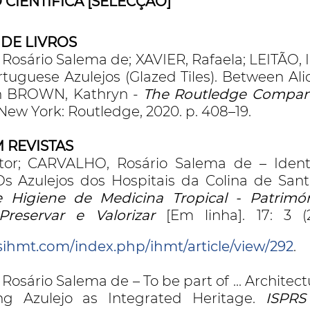
CIENTÍFICA [SELECÇÃO]
 DE LIVROS
osário Salema de; XAVIER, Rafaela; LEITÃO, In
rtuguese Azulejos (Glazed Tiles). Between Al
In BROWN, Kathryn -
The Routledge Compani
 New York: Routledge, 2020. p. 408–19.
 REVISTAS
tor; CARVALHO, Rosário Salema de – Identi
Os Azulejos dos Hospitais da Colina de San
e Higiene de Medicina Tropical - Patrimóni
Preservar e Valorizar
[Em linha]. 17: 3 
isihmt.com/index.php/ihmt/article/view/292
.
sário Salema de – To be part of ... Architect
g Azulejo as Integrated Heritage.
ISPRS