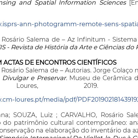
sing and Spatial Information Sciences
[Em
isponív
.isprs-ann-photogramm-remote-sens-spatial-
osário Salema de – Az Infinitum - Sistema
S - Revista de História da Arte e Ciências do
M ACTAS DE ENCONTROS CIENTÍFICOS
osário Salema de – Autorias. Jorge Colaço n
 Divulgar e Preservar
. Museu de Cerâmica 
oures, 2019. Di
.cm-loures.pt/media/pdf/PDF20190218143919
ana; SOUZA, Luiz ; CARVALHO, Rosário Sa
 do patrimônio cultural contemporâneo: an
onservação na elaboração do inventário da azu
Simpósio Internacional De Viollet-le-Duc à Ca