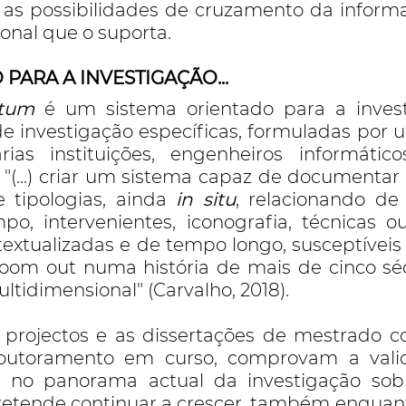
as possibilidades de cruzamento da inform
onal que o suporta.
PARA A INVESTIGAÇÃO...
itum
é um sistema orientado para a invest
e investigação específicas, formuladas por 
rias instituições, engenheiros informátic
"(...) criar um sistema capaz de documentar 
 tipologias, ainda
in situ
, relacionando d
po, intervenientes, iconografia, técnicas 
textualizadas e de tempo longo, susceptíveis 
oom out numa história de mais de cinco séc
ltidimensional" (Carvalho, 2018).
 projectos e as dissertações de mestrado c
outoramento em curso, comprovam a vali
a no panorama actual da investigação sob
etende continuar a crescer, também enquant