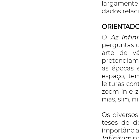
largamente 
dados relaci
ORIENTADO 
O
Az Infin
perguntas d
arte de vá
pretendiam 
as épocas e
espaço, tem
leituras con
zoom in e z
mas, sim, mu
Os diversos
teses de d
importânci
Infinitum
pr