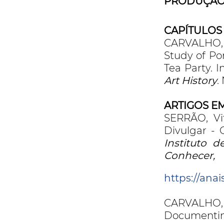
PRODUÇÃO 
CAPÍTULOS
CARVALHO, R
Study of Po
Tea Party. 
Art History
.
ARTIGOS EM
SERRÃO, Vi
Divulgar - 
Instituto d
Conhecer, 
https://ana
CARVALHO, Ro
Documentin