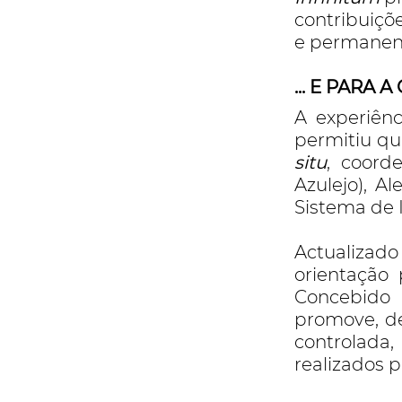
contribuiçõ
e permanent
... E PARA
A experiên
permitiu qu
situ
, coord
Azulejo), A
Sistema de 
Actualizado
orientação 
Concebido
promove, d
controlada,
realizados p