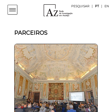
PESQUISAR
|
PT
|
EN
PARCEIROS