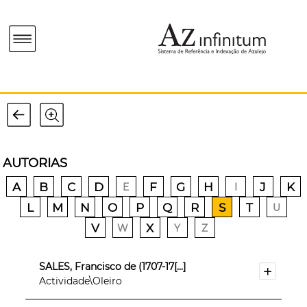
AUTORIAS
A
B
C
D
F
G
H
J
K
E
I
L
M
N
O
P
Q
R
S
T
U
V
X
W
Y
Z
SALES, Francisco de (1707-17[...]
Actividade\Oleiro