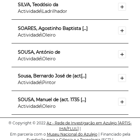
SILVA, Teodósio da
Actividade\Ladrilhador
SOARES, Agostinho Baptista [...]
Actividade\Oleiro
SOUSA, António de
Actividade\Oleiro
Sousa, Bernardo José de (act[...]
Actividade\Pintor
SOUSA, Manuel de (act. 1735 [...]
Actividade\Oleiro
®
Copyright © 2022
SOUSA, Pantaleão de (act. 1[...]
Az - Rede de Investigação em Azulejo
[ARTIS-
IHA/FLUL]
|
Actividade\Oleiro
Em parceria com o
Museu Nacional do Azulejo
| Financiado pela
Fundação para a Ciência e a Tecnologia
(FCT) |