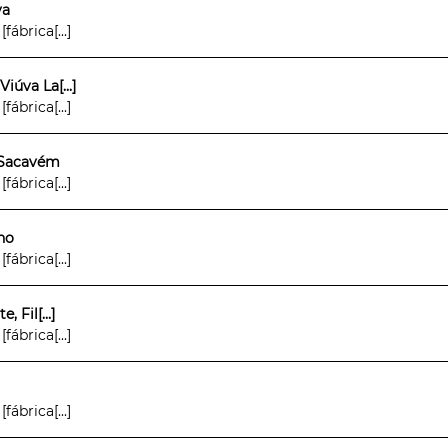
va
ábrica[...]
iúva La[...]
ábrica[...]
 Sacavém
ábrica[...]
ho
ábrica[...]
 Fil[...]
ábrica[...]
ábrica[...]