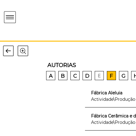
AUTORIAS
A
B
C
D
F
G
E
Fábrica Aleluia
Actividade\Produção [f
Fábrica Cerâmica e de
Actividade\Produção [f