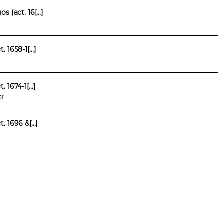
(act. 16[...]
1658-1[...]
1674-1[...]
or
 1696 &[...]