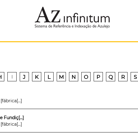
H
J
K
L
M
N
O
P
Q
R
S
I
ábrica[...]
 Fundiç[...]
ábrica[...]