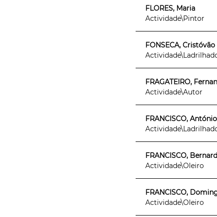
FLORES, Maria
Actividade\Pintor
FONSECA, Cristóvão
Actividade\Ladrilhad
FRAGATEIRO, Fernand
Actividade\Autor
FRANCISCO, António
Actividade\Ladrilhad
FRANCISCO, Bernardo (
Actividade\Oleiro
FRANCISCO, Domingos 
Actividade\Oleiro