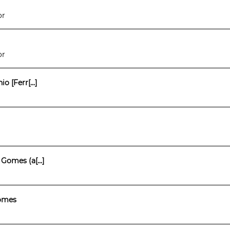
or
or
 [Ferr[...]
Gomes (a[...]
omes