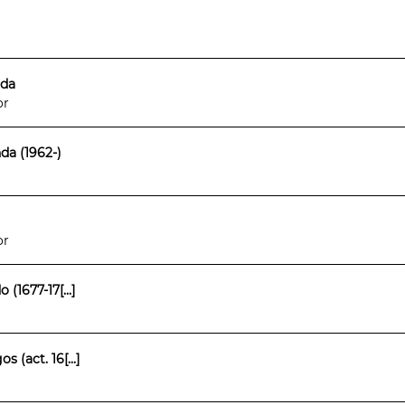
 da
or
a (1962-)
or
1677-17[...]
(act. 16[...]