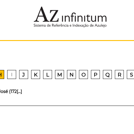
H
J
K
L
M
N
O
P
Q
R
S
I
é (172[...]