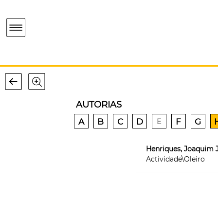
AUTORIAS
A
B
C
D
F
G
E
Henriques, Joaquim Jos
Actividade\Oleiro