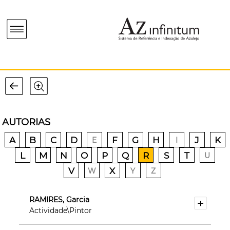
AUTORIAS
A
B
C
D
F
G
H
J
K
E
I
L
M
N
O
P
Q
R
S
T
U
V
X
W
Y
Z
RAMIRES, Garcia
Actividade\Pintor