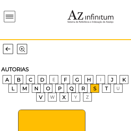
AUTORIAS
A
B
C
D
F
G
H
J
K
E
I
L
M
N
O
P
Q
R
S
T
U
V
X
W
Y
Z