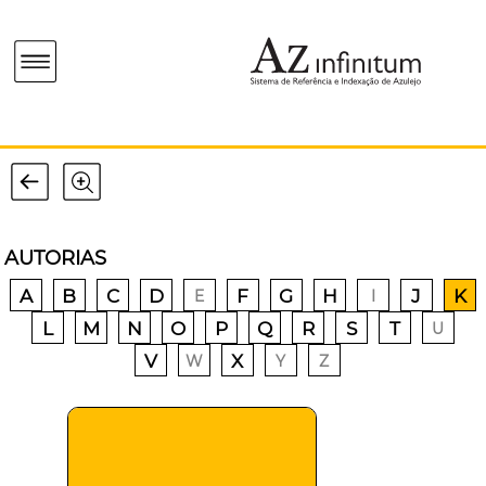
AUTORIAS
A
B
C
D
F
G
H
J
K
E
I
L
M
N
O
P
Q
R
S
T
U
V
X
W
Y
Z