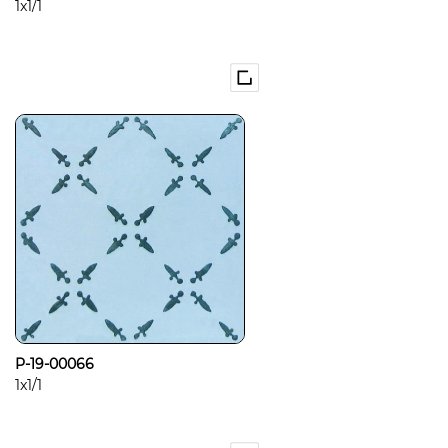
1x1/1
P-19-00066
1x1/1