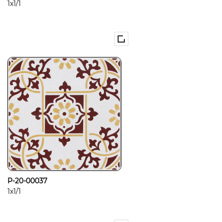
1x1/1
P-20-00037
1x1/1