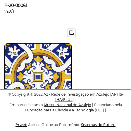
P-20-00061
2x2/1
®
Copyright © 2022
Az - Rede de Investigação em Azulejo
[ARTIS-
IHA/FLUL]
|
Em parceria com o
Museu Nacional do Azulejo
| Financiado pela
Fundação para a Ciência e a Tecnologia
(FCT) |
P-20-00062
2x2/1
in
web
Acesso Online ao Património.
Sistemas do Futuro