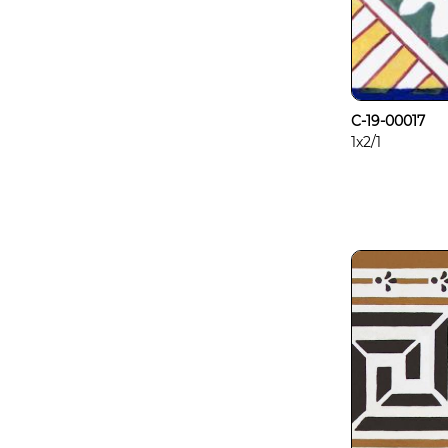
C-19-00017
1x2/1