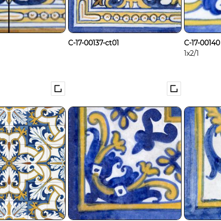
C-17-00137-ct01
C-17-00140
1x2/1