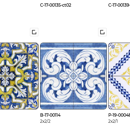
C-17-00135-ct02
C-17-00139
B-17-00114
P-19-0004
2x2/2
2x2/1