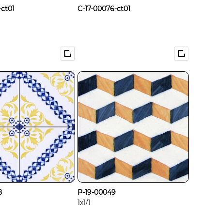
-ct01
C-17-00076-ct01
8
P-19-00049
1x1/1