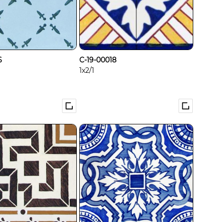
6
C-19-00018
1x2/1