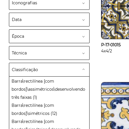
Iconografias
Data
Época
P-17-01015
4x4/2
Técnica
Classificação
Barra\rectilínea [com
bordos]\assimétricos\desenvolvendo
três faixas
(1)
Barra\rectilínea [com
bordos]\simétricos
(12)
Barra\rectilínea [com