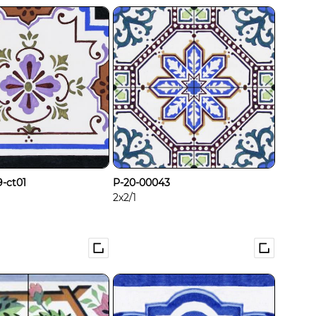
-ct01
P-20-00043
2x2/1