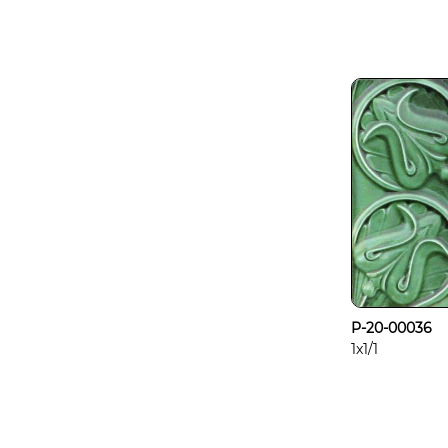
P-20-00036
1x1/1