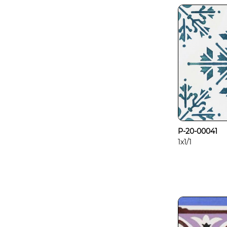
P-20-00041
1x1/1