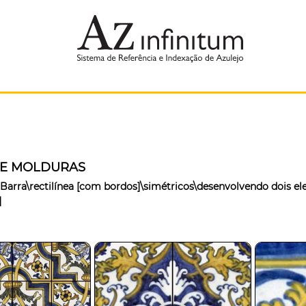
 E MOLDURAS
Barra\rectilínea [com bordos]\simétricos\desenvolvendo dois el
]