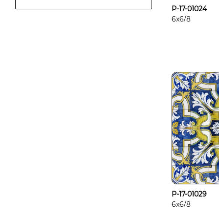
P-17-01024
6x6/8
P-17-01029
6x6/8