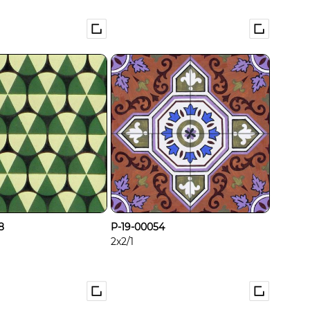
8
P-19-00054
2x2/1