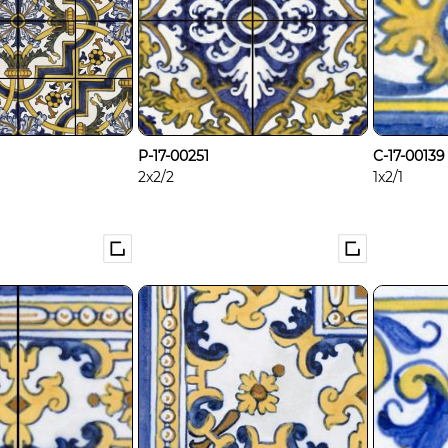
P-17-00251
C-17-00139
2x2/2
1x2/1