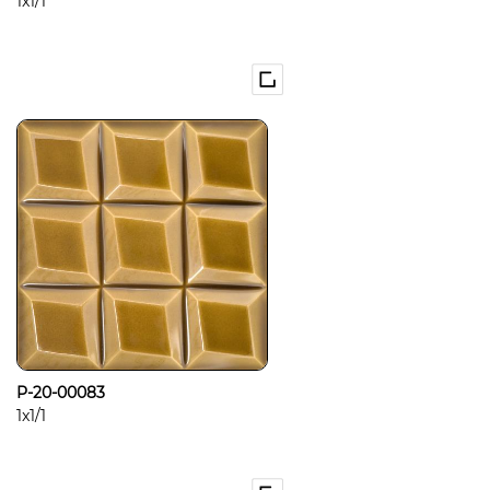
1x1/1
P-20-00083
1x1/1