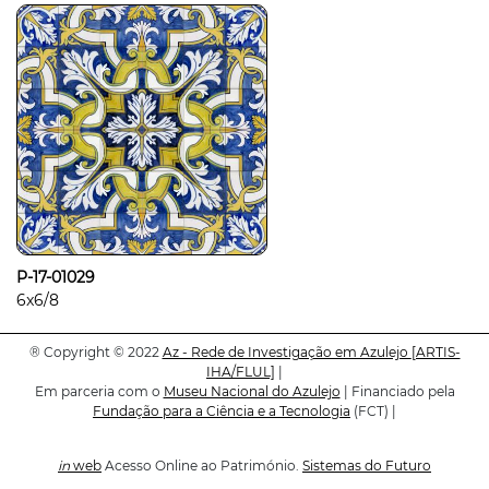
P-17-01029
6x6/8
®
Copyright © 2022
Az - Rede de Investigação em Azulejo
[ARTIS-
IHA/FLUL]
|
Em parceria com o
Museu Nacional do Azulejo
| Financiado pela
Fundação para a Ciência e a Tecnologia
(FCT) |
in
web
Acesso Online ao Património.
Sistemas do Futuro