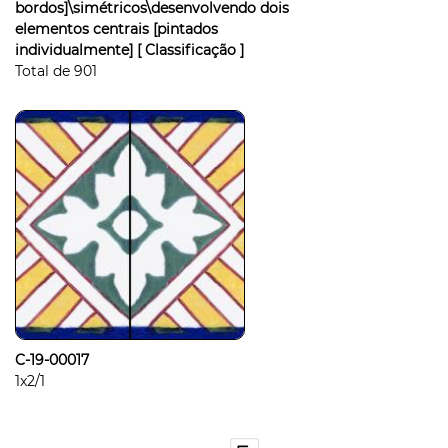
bordos]\simétricos\desenvolvendo dois
elementos centrais [pintados
individualmente]
[ Classificação ]
Total de
901
C-19-00017
1x2/1