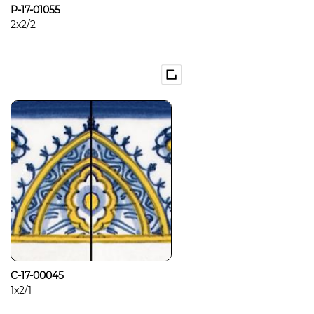
P-17-01055
2x2/2
C-17-00045
1x2/1