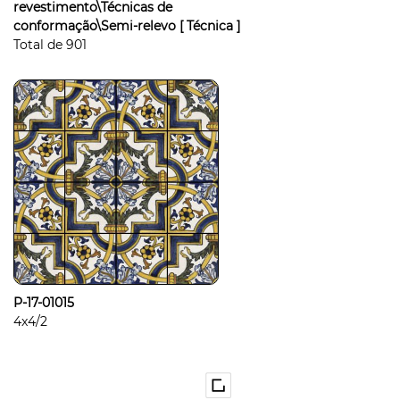
revestimento\Técnicas de
conformação\Semi-relevo
[ Técnica ]
Total de
901
P-17-01015
4x4/2