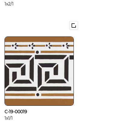
1x2/1
C-19-00019
1x1/1