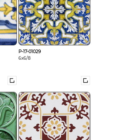
P-17-01029
6x6/8