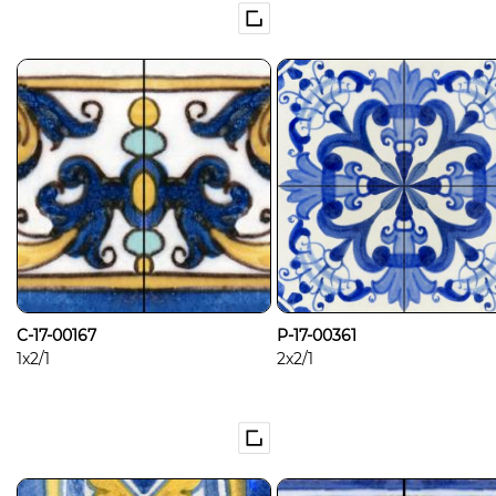
C-17-00167
P-17-00361
1x2/1
2x2/1