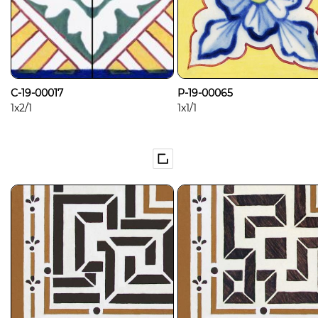
C-19-00017
P-19-00065
1x2/1
1x1/1