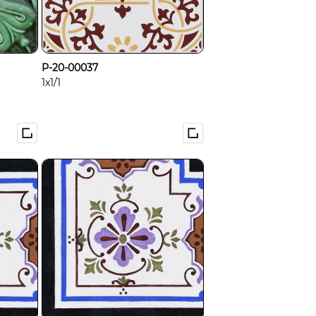
P-20-00037
1x1/1