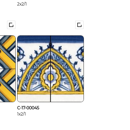
2x2/1
C-17-00045
1x2/1