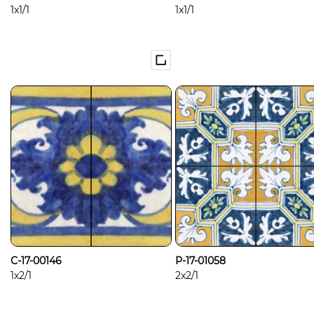
1x1/1
1x1/1
C-17-00146
P-17-01058
1x2/1
2x2/1