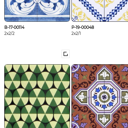
B-17-00114
P-19-00048
2x2/2
2x2/1