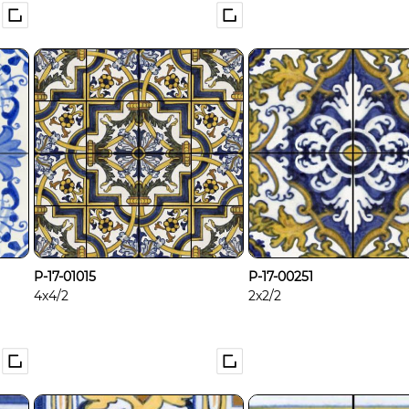
P-17-01015
P-17-00251
4x4/2
2x2/2