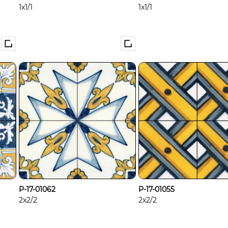
1x1/1
1x1/1
P-17-01062
P-17-01055
2x2/2
2x2/2