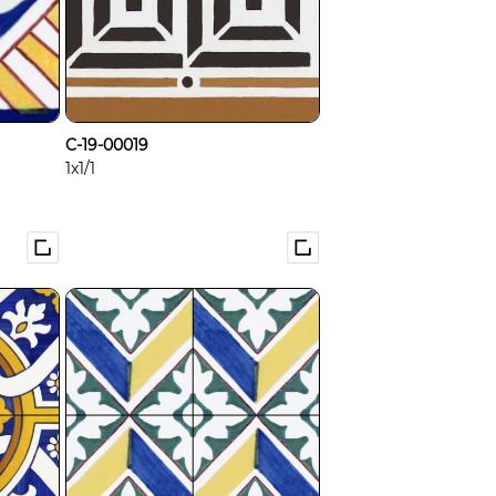
C-19-00019
1x1/1