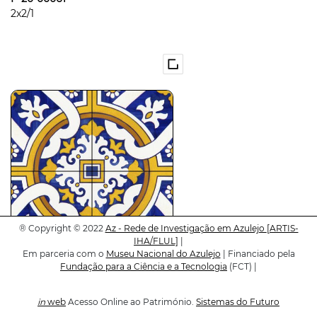
2x2/1
®
Copyright © 2022
Az - Rede de Investigação em Azulejo
[ARTIS-
IHA/FLUL]
|
Em parceria com o
Museu Nacional do Azulejo
| Financiado pela
P-20-00062
Fundação para a Ciência e a Tecnologia
(FCT) |
2x2/1
in
web
Acesso Online ao Património.
Sistemas do Futuro