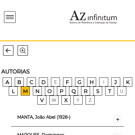
AUTORIAS
A
B
C
D
F
G
H
J
K
E
I
L
M
N
O
P
Q
R
S
T
U
V
X
W
Y
Z
MANTA, João Abel (1928-)