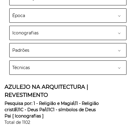
Época
Iconografias
Padrões
Técnicas
AZULEJO NA ARQUITECTURA |
REVESTIMENTO
Pesquisa por:
1 - Religião e Magia\11 - Religião
cristã\11C - Deus Pai\11C1 - símbolos de Deus
Pai
[ Iconografias ]
Total de
1102