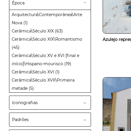
Época
Arquitectura\Contemporânea\Arte
Nova
(1)
Cerâmica\Século XIX
(63)
Cerâmica\Século XIX\Romantismo
Azulejo repres
(45)
Cerâmica\Século XV e XVI [final e
início]\Hispano-mourisco
(19)
Cerâmica\Século XVI
(1)
Cerâmica\Século XVII\Primeira
metade
(5)
Iconografias
Padrões