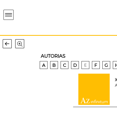
AUTORIAS
A
B
C
D
F
G
E
X
A