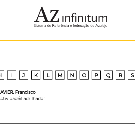
H
J
K
L
M
N
O
P
Q
R
S
I
AVIER, Francisco
ctividade\Ladrilhador