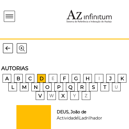
AUTORIAS
A
B
C
D
F
G
H
J
K
E
I
L
M
N
O
P
Q
R
S
T
U
V
X
W
Y
Z
DEUS, João de
Actividade\Ladrilhador