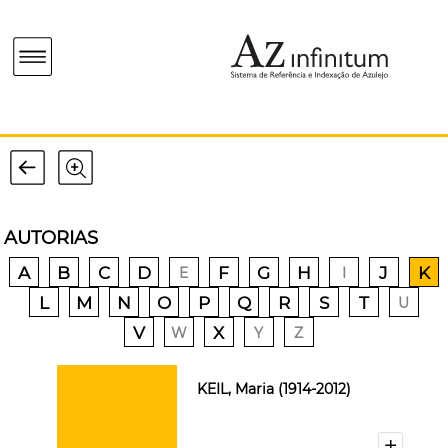
AUTORIAS
A
B
C
D
F
G
H
J
K
E
I
L
M
N
O
P
Q
R
S
T
U
V
X
W
Y
Z
KEIL, Maria (1914-2012)