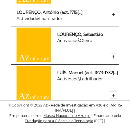
LOURENÇO, António (act. 1715[...]
Actividade\Ladrilhador
LOURENÇO, Sebastião
Actividade\Oleiro
LUÍS, Manuel (act. 1673-1732[...]
Actividade\Ladrilhador
®
Copyright © 2022
Az - Rede de Investigação em Azulejo
[ARTIS-
IHA/FLUL]
|
LUÍS, Mateus (1667 - 1712)
Em parceria com o
Museu Nacional do Azulejo
| Financiado pela
Actividade\Oleiro
Fundação para a Ciência e a Tecnologia
(FCT) |