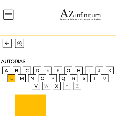
AUTORIAS
A
B
C
D
F
G
H
J
K
E
I
L
M
N
O
P
Q
R
S
T
U
V
X
W
Y
Z