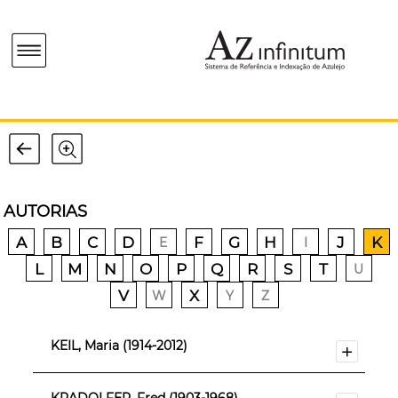
AUTORIAS
A
B
C
D
F
G
H
J
K
E
I
L
M
N
O
P
Q
R
S
T
U
V
X
W
Y
Z
KEIL, Maria (1914-2012)