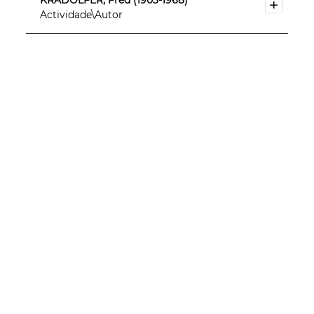
KRADOLFER, Fred (1903-1968)
Actividade\Autor