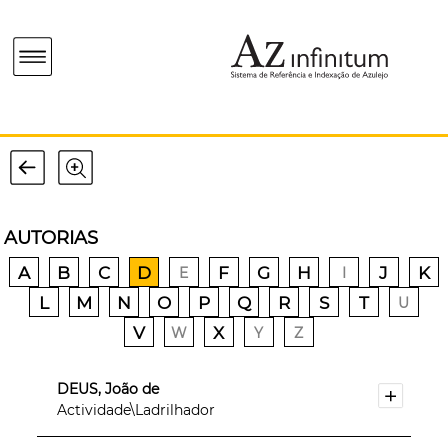
AUTORIAS
A
B
C
D
F
G
H
J
K
E
I
L
M
N
O
P
Q
R
S
T
U
V
X
W
Y
Z
DEUS, João de
Actividade\Ladrilhador