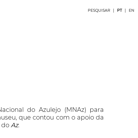
PESQUISAR
|
PT
|
EN
cional do Azulejo (MNAz) para
 museu, que contou com o apoio da
s do
Az
.