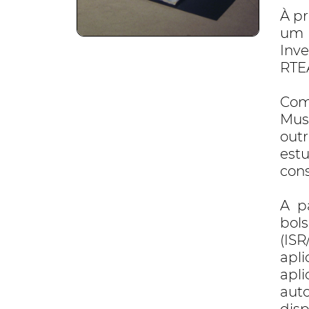
À p
um 
Inv
RTE
Com
Mus
out
est
con
A p
bol
(IS
apl
apl
aut