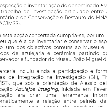
rospecção e inventariação do denominado
Fu
trabalho de investigação articulado entr
entário e de Conservação e Restauro do MNAz
ACJMSS).
 esta acção concertada cumpria-se, por um l
eu que é a de inventariar e conservar o esp
ro, um dos objectivos comuns ao Museu e
udos de azulejaria e cerâmica partindo d
servador e fundador do Museu, João Miguel d
arceria incluiu ainda a participação e fo
sas de integração na investigação (BII), 
R/IST), que sob a orientação de Alessio de
icação
Azulejos imaging
, iniciada em Feve
icação era criar uma ferramenta inform
omaticamente a relação entre painéis de 