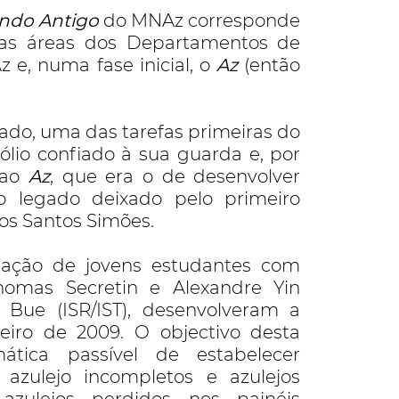
ndo Antigo
do MNAz corresponde
e as áreas dos Departamentos de
 e, numa fase inicial, o
Az
(então
ado, uma das tarefas primeiras do
ólio confiado à sua guarda e, por
 ao
Az
, que era o de desenvolver
o legado deixado pelo primeiro
os Santos Simões.
rmação de jovens estudantes com
Thomas Secretin e Alexandre Yin
l Bue (ISR/IST), desenvolveram a
reiro de 2009. O objectivo desta
ática passível de estabelecer
azulejo incompletos e azulejos