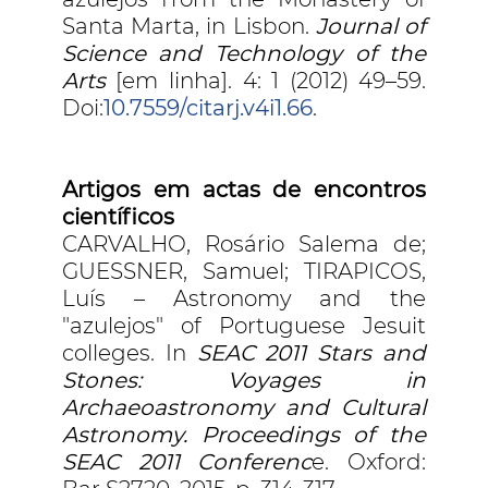
Santa Marta, in Lisbon.
Journal of
Science and Technology of the
Arts
[em linha]. 4: 1 (2012) 49–59.
Doi:
10.7559/citarj.v4i1.66
.
Artigos em actas de encontros
científicos
CARVALHO, Rosário Salema de;
GUESSNER, Samuel; TIRAPICOS,
Luís – Astronomy and the
"azulejos" of Portuguese Jesuit
colleges. In
SEAC 2011 Stars and
Stones: Voyages in
Archaeoastronomy and Cultural
Astronomy. Proceedings of the
SEAC 2011 Conferenc
e. Oxford: