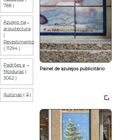
788 )
Azulejo na
arquitectura
|
Revestimento
( 11294 )
Padrões e
Painel de azulejos publicitário
Molduras
(
3062 )
Autorias
( 2 )