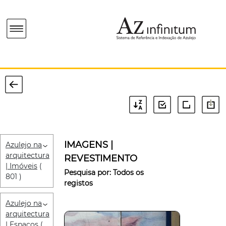
IMAGENS |
Azulejo na
arquitectura
REVESTIMENTO
| Imóveis
(
Pesquisa por:
Todos os
801 )
registos
Azulejo na
arquitectura
| Espaços
(