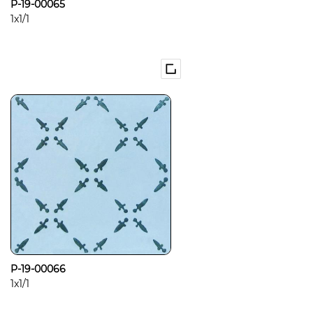
P-19-00065
1x1/1
P-19-00066
1x1/1