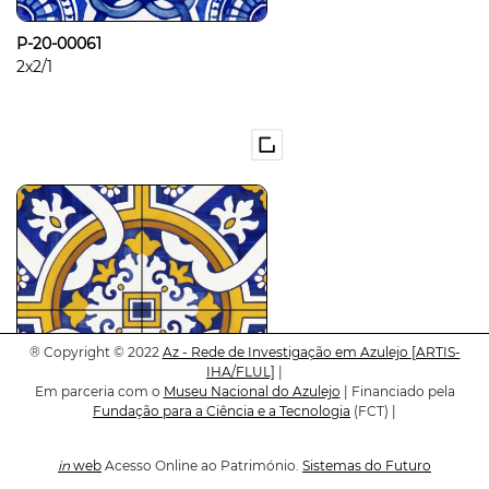
P-20-00061
2x2/1
®
Copyright © 2022
Az - Rede de Investigação em Azulejo
[ARTIS-
IHA/FLUL]
|
Em parceria com o
Museu Nacional do Azulejo
| Financiado pela
Fundação para a Ciência e a Tecnologia
(FCT) |
P-20-00062
in
web
Acesso Online ao Património.
Sistemas do Futuro
2x2/1