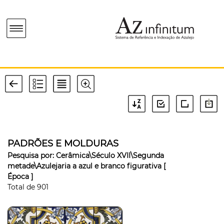
PADRÕES E MOLDURAS
Pesquisa por:
Cerâmica\Século XVII\Segunda
metade\Azulejaria a azul e branco figurativa
[
Época ]
Total de
901