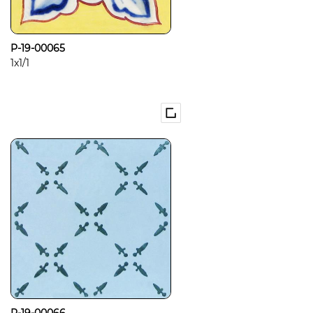
P-19-00065
1x1/1