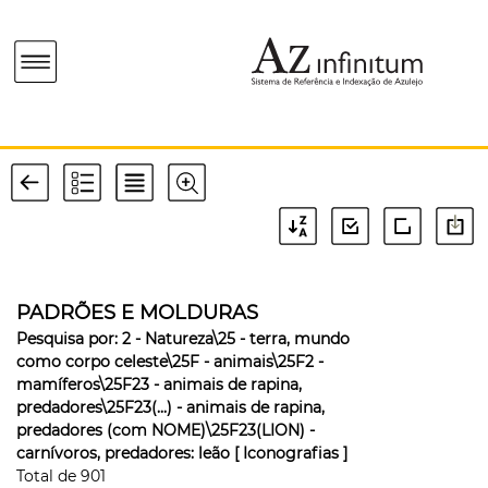
PADRÕES E MOLDURAS
Pesquisa por:
2 - Natureza\25 - terra, mundo
como corpo celeste\25F - animais\25F2 -
mamíferos\25F23 - animais de rapina,
predadores\25F23(...) - animais de rapina,
predadores (com NOME)\25F23(LION) -
carnívoros, predadores: leão
[ Iconografias ]
Total de
901