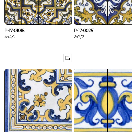
P-17-01015
P-17-00251
4x4/2
2x2/2