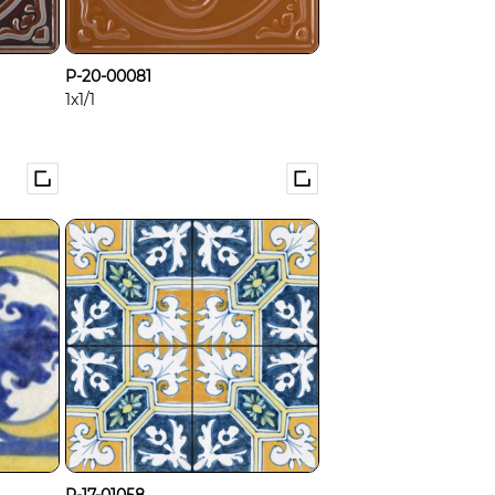
P-20-00081
1x1/1
P-17-01058