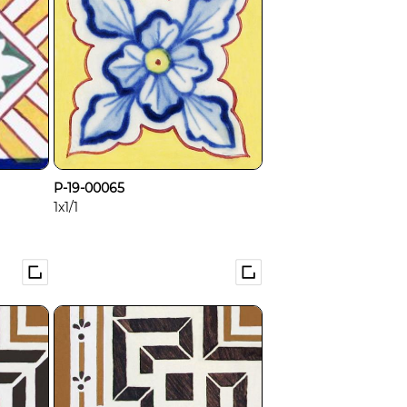
P-19-00065
1x1/1