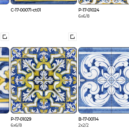
C-17-00071-ct01
P-17-01024
6x6/8
P-17-01029
B-17-00114
6x6/8
2x2/2