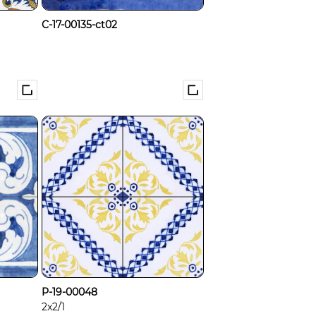
C-17-00135-ct02
P-19-00048
2x2/1