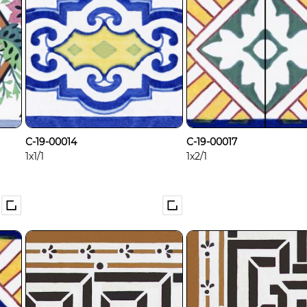
C-19-00014
C-19-00017
1x1/1
1x2/1