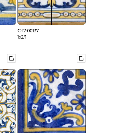
C-17-00137
1x2/1