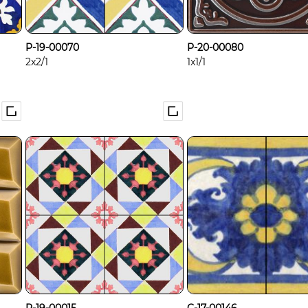
P-19-00070
P-20-00080
2x2/1
1x1/1
P-19-00015
C-17-00146