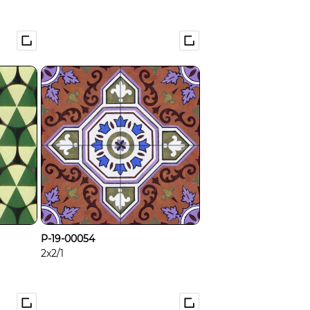
P-19-00054
2x2/1