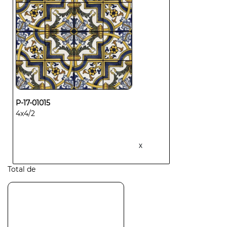
P-17-01015
4x4/2
X
Total de