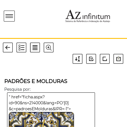
PADRÕES E MOLDURAS
Pesquisa por:
" href="ficha.aspx?
id=90&ns=214000&lang=PO'[0]
&c=padroesEMolduras&IPR=-1">