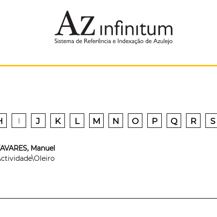
H
J
K
L
M
N
O
P
Q
R
S
I
TAVARES, Manuel
ctividade\Oleiro