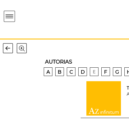
AUTORIAS
A
B
C
D
F
G
E
A