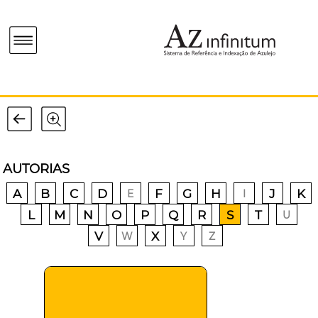
AUTORIAS
A
B
C
D
F
G
H
J
K
E
I
L
M
N
O
P
Q
R
S
T
U
V
X
W
Y
Z