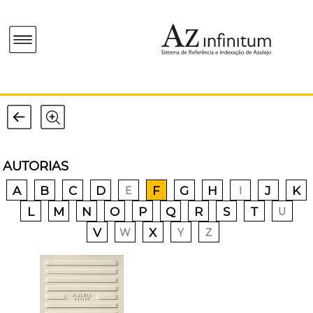
AUTORIAS
A
B
C
D
F
G
H
J
K
E
I
L
M
N
O
P
Q
R
S
T
U
V
X
W
Y
Z