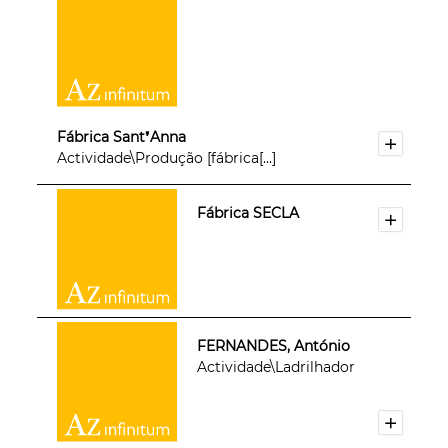
Fábrica Sant❜Anna
Actividade\Produção [fábrica[...]
Fábrica SECLA
FERNANDES, António
Actividade\Ladrilhador