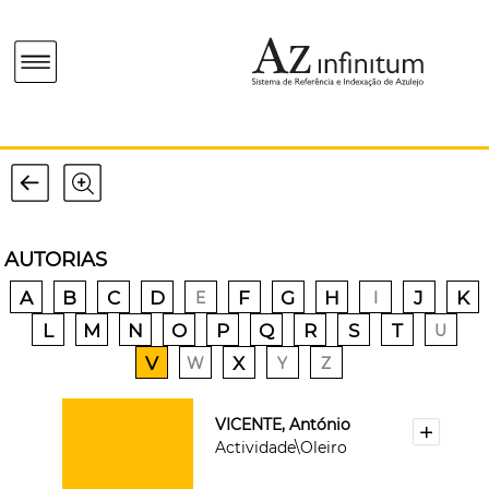
AUTORIAS
A
B
C
D
F
G
H
J
K
E
I
L
M
N
O
P
Q
R
S
T
U
V
X
W
Y
Z
VICENTE, António
Actividade\Oleiro